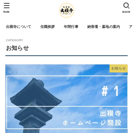
MENU
SEARCH
出模寺について
住職挨拶
年間行事
納骨壇・墓地の案内
ア
お知らせ
お知らせ