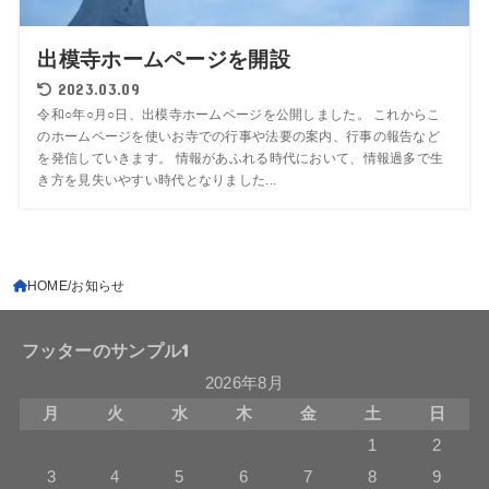
出模寺ホームページを開設
2023.03.09
令和○年○月○日、出模寺ホームページを公開しました。 これからこ
のホームページを使いお寺での行事や法要の案内、行事の報告など
を発信していきます。 情報があふれる時代において、情報過多で生
き方を見失いやすい時代となりました...
HOME
お知らせ
フッターのサンプル1
2026年8月
月
火
水
木
金
土
日
1
2
3
4
5
6
7
8
9