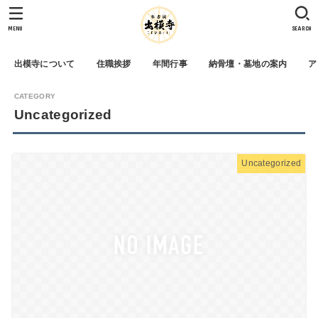
MENU
SEARCH
出模寺について
住職挨拶
年間行事
納骨壇・墓地の案内
ア
Uncategorized
Uncategorized