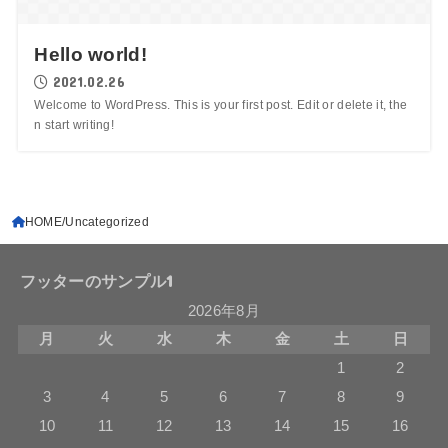
Hello world!
2021.02.26
Welcome to WordPress. This is your first post. Edit or delete it, the
n start writing!
HOME
Uncategorized
フッターのサンプル1
2026年8月
月
火
水
木
金
土
日
1
2
3
4
5
6
7
8
9
10
11
12
13
14
15
16