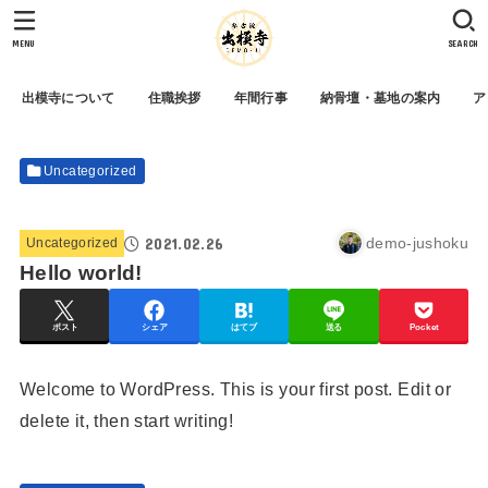
MENU
SEARCH
出模寺について
住職挨拶
年間行事
納骨壇・墓地の案内
ア
Uncategorized
2021.02.26
demo-jushoku
Uncategorized
Hello world!
ポスト
シェア
はてブ
送る
Pocket
Welcome to WordPress. This is your first post. Edit or
delete it, then start writing!